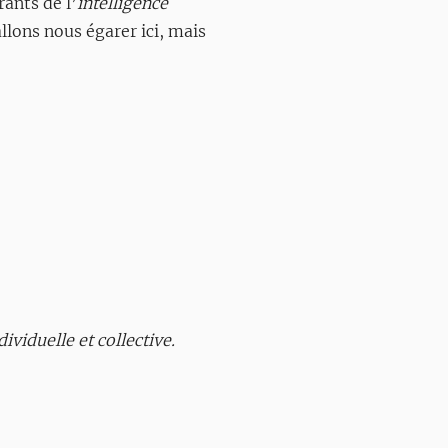
ants de l’
intelligence
allons nous égarer ici, mais
ividuelle et collective.