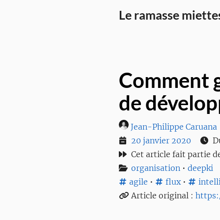
Le ramasse miette
Comment gé
de dévelop
Jean-Philippe Caruana
20 janvier 2020
Du
Cet article fait partie d
organisation
•
deepki
agile
•
flux
•
intel
Article original :
https: