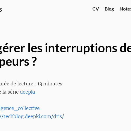
s
CV
Blog
Note
rer les interruptions d
peurs ?
rée de lecture : 13 minutes
e la série
deepki
ligence_collective
//techblog.deepki.com/dris/