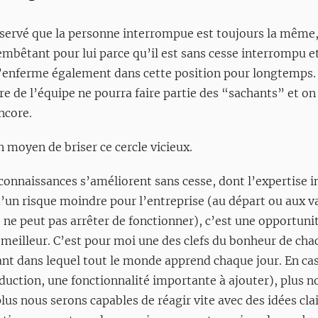
servé que la personne interrompue est toujours la même, “
mbêtant pour lui parce qu’il est sans cesse interrompu et
 l’enferme également dans cette position pour longtemps. Ai
 de l’équipe ne pourra faire partie des “sachants” et on
ncore.
n moyen de briser ce cercle vicieux.
connaissances s’améliorent sans cesse, dont l’expertise in
 d’un risque moindre pour l’entreprise (au départ ou aux 
e ne peut pas arrêter de fonctionner), c’est une opportun
meilleur. C’est pour moi une des clefs du bonheur de chac
t dans lequel tout le monde apprend chaque jour. En ca
duction, une fonctionnalité importante à ajouter), plu
lus nous serons capables de réagir vite avec des idées clai