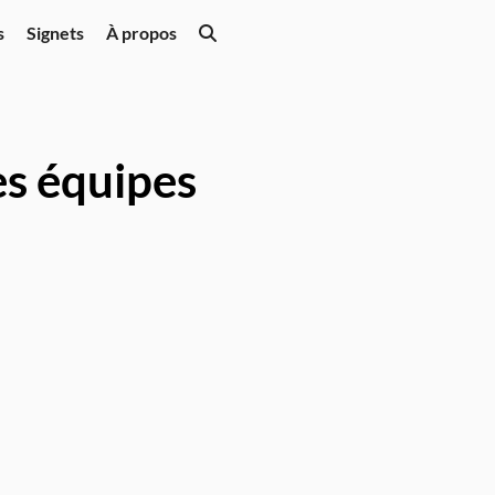
s
Signets
À propos
es équipes